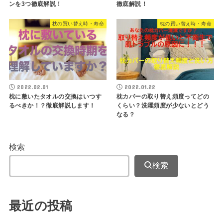
ンを3つ徹底解説！
徹底解説！
枕の買い替え時・寿命
枕の買い替え時・寿命
2022.02.01
2022.01.22
枕に敷いたタオルの交換はいつす
枕カバーの取り替え頻度ってどの
るべきか！？徹底解説します！
くらい？洗濯頻度が少ないとどう
なる？
検索
検索
最近の投稿