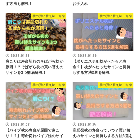
す方法も解説！
お手入れ
枕の買い替え時・寿命
枕の買い替え時・寿命
2022.01.21
2022.01.26
肩こりは寿命切れのそばがら枕が
【ポリエステル枕がへたると寿
原因！？そばがら枕の買い替えの
命？】枕がへたったサインと長持
サインを3つ徹底解説！
ちする方法3選を解説
枕の買い替え時・寿命
枕の買い替え時・寿命
2022.01.07
2022.01.14
【パイプ枕の寿命が原因で肩こ
高反発枕の寿命っていつ？買い替
り！？】寿命切れパイプ枕のサイ
えのサインと長持ちする方法3選を