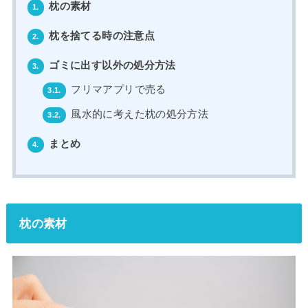
枕の素材
1.
枕を捨てる時の注意点
2.
ゴミに出す以外の処分方法
3.
フリマアプリで売る
3.1.
風水的に考えた枕の処分方法
3.2.
まとめ
4.
枕の素材