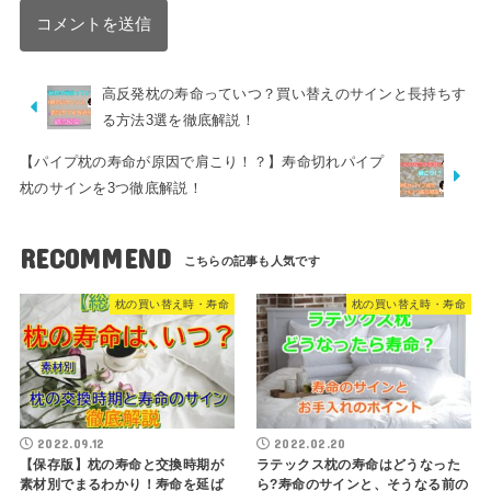
高反発枕の寿命っていつ？買い替えのサインと長持ちす
る方法3選を徹底解説！
【パイプ枕の寿命が原因で肩こり！？】寿命切れパイプ
枕のサインを3つ徹底解説！
RECOMMEND
枕の買い替え時・寿命
枕の買い替え時・寿命
2022.09.12
2022.02.20
【保存版】枕の寿命と交換時期が
ラテックス枕の寿命はどうなった
素材別でまるわかり！寿命を延ば
ら?寿命のサインと、そうなる前の