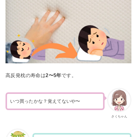
高反発枕の寿命は
2〜5年
です。
いつ買ったかな？覚えてないや〜
さくちゃん