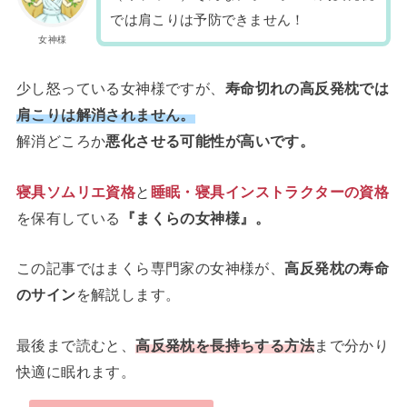
では肩こりは予防できません！
女神様
少し怒っている女神様ですが、
寿命切れの高反発枕では
肩こりは解消されません。
解消どころか
悪化させる可能性が高いです。
寝具ソムリエ資格
と
睡眠・寝具インストラクターの資格
を
保有している
『まくらの女神様』。
この記事ではまくら専門家の女神様が、
高反発枕の寿命
のサイン
を解説します。
最後まで読むと、
高反発枕を長持ちする方法
まで分かり
快適に眠れます。