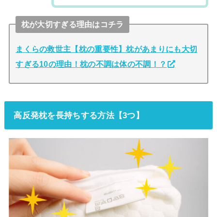
枕が大切すぎる理由はコチラ
まくらの救世主【枕の重要性】枕があまりにも大切
すぎる10の理由！枕の不調は体の不調！？
高反発枕を長持ちする方法【3つ】