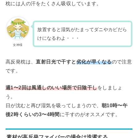
枕には人の汗をたくさん吸収しています。
放置すると湿気がたまってダニやカビだら
けになるわよ・・・
女神様
高反発枕は、
直射日光で干すと
劣化が早くなる
ので注意
です。
週1〜2回は風通しのいい場所で日陰干し
をしましょ
う。
日が沈むと再び湿気を吸ってしまうので、
朝10時〜午
後2時くらいの3〜4時間
に干すのがオススメです。
素材が高反発ファイバーの場合は洗濯する