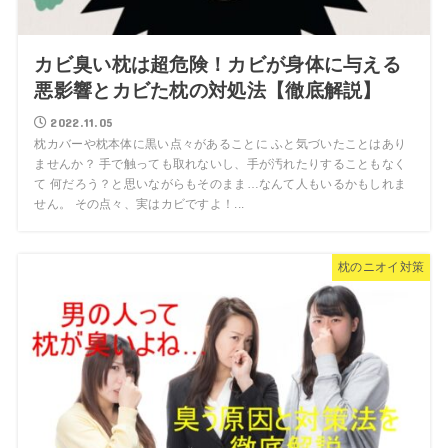
カビ臭い枕は超危険！カビが身体に与える
悪影響とカビた枕の対処法【徹底解説】
2022.11.05
枕カバーや枕本体に黒い点々があることに ふと気づいたことはあり
ませんか？ 手で触っても取れないし、手が汚れたりすることもなく
て 何だろう？と思いながらもそのまま…なんて人もいるかもしれま
せん。 その点々、実はカビですよ！...
枕のニオイ対策