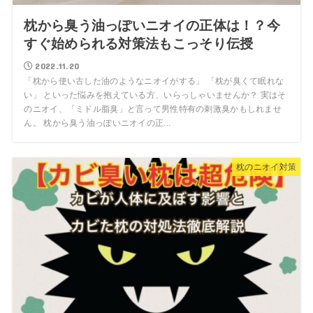
枕から臭う油っぽいニオイの正体は！？今
すぐ始められる対策法もこっそり伝授
2022.11.20
「枕から使い古した油のようなニオイがする」 「枕が臭くて眠れな
い」 といった悩みを抱えている方、いらっしゃいませんか？ 実はそ
のニオイ、「ミドル脂臭」と言って男性特有の刺激臭かもしれませ
ん。 枕から臭う油っぽいニオイの正...
枕のニオイ対策