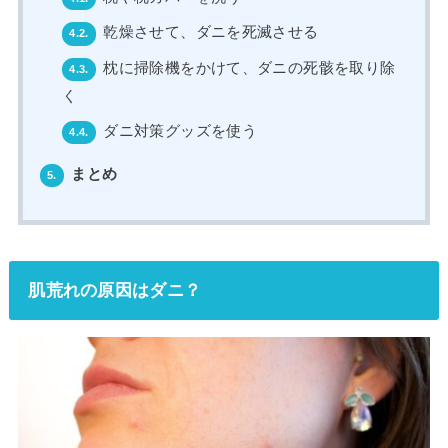
乾燥させて、ダニを死滅させる
4.2.
枕に掃除機をかけて、ダニの死骸を取り除
4.3.
く
ダニ対策グッズを使う
4.4.
まとめ
5.
肌荒れの原因はダニ？