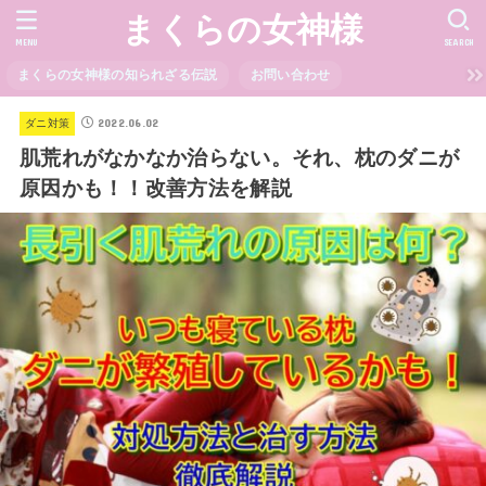
まくらの女神様
MENU
SEARCH
まくらの女神様の知られざる伝説
お問い合わせ
2022.06.02
ダニ対策
肌荒れがなかなか治らない。それ、枕のダニが
原因かも！！改善方法を解説