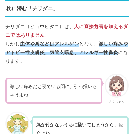
枕に潜む「チリダニ」
チリダニ（ヒョウヒダニ）は、
人に直接危害を加えるダ
ニではありません。
しかし
虫体や糞などはアレルゲン
となり、
激しい痒みや
アトピー性皮膚炎、気管支喘息、アレルギー性鼻炎
にな
ります。
激しい痒みだと寝ている間に、引っ掻いち
ゃうよね～
さくちゃん
気が付かないうちに搔いてしまう
から、厄
介よね。