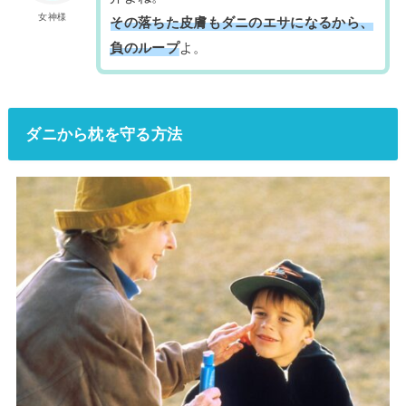
女神様
その落ちた皮膚もダニのエサになるから、
負のループ
よ。
ダニから枕を守る方法