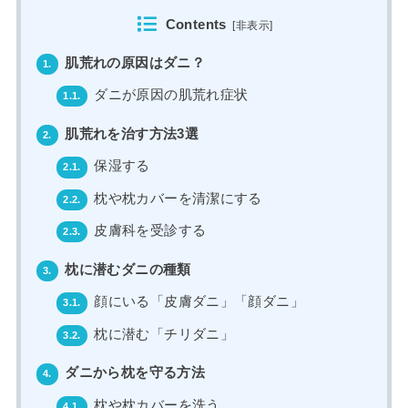
Contents
[
非表示
]
肌荒れの原因はダニ？
1.
ダニが原因の肌荒れ症状
1.1.
肌荒れを治す方法3選
2.
保湿する
2.1.
枕や枕カバーを清潔にする
2.2.
皮膚科を受診する
2.3.
枕に潜むダニの種類
3.
顔にいる「皮膚ダニ」「顔ダニ」
3.1.
枕に潜む「チリダニ」
3.2.
ダニから枕を守る方法
4.
枕や枕カバーを洗う
4.1.