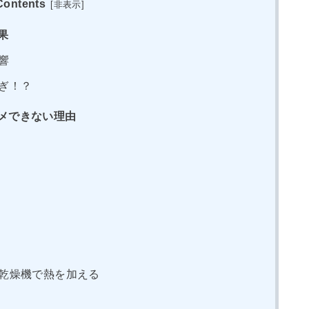
Contents
[
非表示
]
果
響
ぎ！？
メできない理由
乾燥機で熱を加える