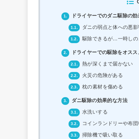
ドライヤーでのダニ駆除の効
1.
ダニの弱点と体への悪影
1.1.
駆除できるが…一時しの
1.2.
ドライヤーでの駆除をオスス
2.
熱が深くまで届かない
2.1.
火災の危険がある
2.2.
枕の素材を傷める
2.3.
ダニ駆除の効果的な方法
3.
水洗いする
3.1.
コインランドリーや布団
3.2.
掃除機で吸い取る
3.3.